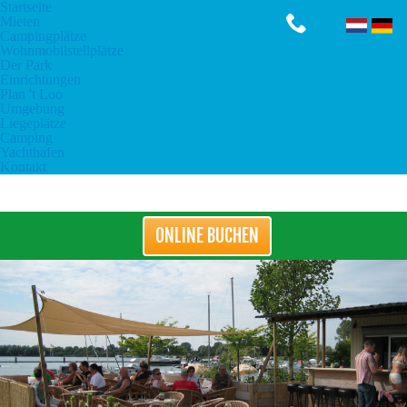
Startseite
Mieten
Campingplätze
Wohnmobilstellplätze
Der Park
Einrichtungen
Plan 't Loo
Umgebung
Liegeplätze
Camping
Yachthafen
Kontakt
ONLINE BUCHEN